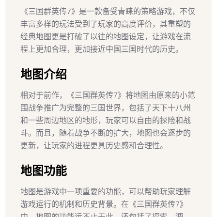
《三国群英传7》是一款备受青睐的策略游戏，不仅
丰富多样的玩法受到了玩家的高度评价，其重塑的
经典地图更是打破了以往的地图设定，让游戏在流
程上更加合理，更加接近中国三国时代的历史。
地图介绍
相对于前作，《三国群英传7》将地图由原来的小范
围战争推广为完整的三国世界，包括了天下十八州
和一些周边地区的地形，玩家可以自由的探险和战
斗。而且，随着战争不断的扩大，地图也会逐步的
更新，让玩家的进程更具历史感和合理性。
地图功能
地图是游戏中一项重要的功能，可以帮助玩家理解
游戏运行的机制和历史背景。在《三国群英传7》
中，地图的功能远不止于此，还包括了探索、调