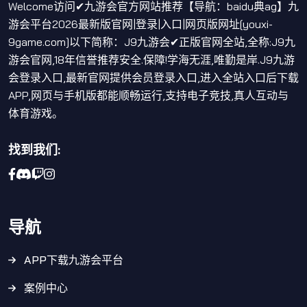
Welcome访问✔九游会官方网站推荐【导航：baidu典ag】九
游会平台2026最新版官网|登录|入口|网页版网址[youxi-
9game.com]以下简称：J9九游会✔正版官网全站,全称:J9九
游会官网,18年信誉推荐安全.保障!学海无涯,唯勤是岸.J9九游
会登录入口,最新官网提供会员登录入口,进入全站入口后下载
APP,网页与手机版都能顺畅运行,支持电子竞技,真人互动与
体育游戏。
找到我们:
导航
APP下载九游会平台
案例中心