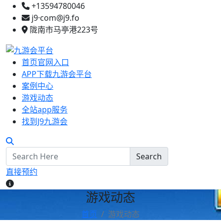
+13594780046
j9·com@j9.fo
陇南市马亭港223号
首页官网入口
APP下载九游会平台
案例中心
游戏动态
全站app服务
找到J9九游会
Search
直接预约
游戏动态
首页
游戏动态