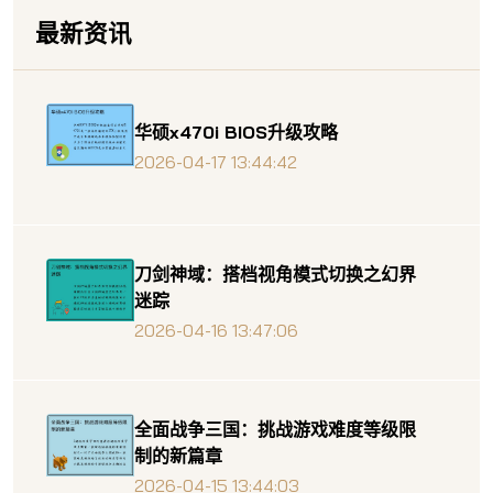
最新资讯
华硕x470i BIOS升级攻略
2026-04-17 13:44:42
刀剑神域：搭档视角模式切换之幻界
迷踪
2026-04-16 13:47:06
全面战争三国：挑战游戏难度等级限
制的新篇章
2026-04-15 13:44:03