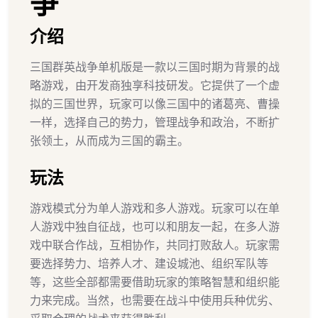
争
介绍
三国群英战争单机版是一款以三国时期为背景的战
略游戏，由开发商独享科技研发。它提供了一个虚
拟的三国世界，玩家可以像三国中的诸葛亮、曹操
一样，选择自己的势力，管理战争和政治，不断扩
张领土，从而成为三国的霸主。
玩法
游戏模式分为单人游戏和多人游戏。玩家可以在单
人游戏中独自征战，也可以和朋友一起，在多人游
戏中联合作战，互相协作，共同打败敌人。玩家需
要选择势力、培养人才、建设城池、组织军队等
等，这些全部都需要借助玩家的策略智慧和组织能
力来完成。当然，也需要在战斗中使用兵种优劣、