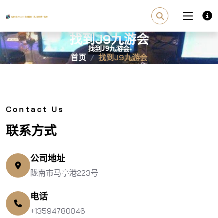
找到J9九游会
首页
找到J9九游会
Contact Us
联系方式
公司地址
陇南市马亭港223号
电话
+13594780046