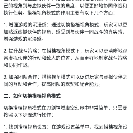
己的视角到与虚拟伙伴一致的角度，以便更好地协同作战和
执行任务。搭档视角模式的作用主要有以下几个方面：
1. 增强游戏的沉浸感：通过切换搭档视角模式，玩家可以更
加贴近虚拟伙伴的视角，感受到与伙伴一同战斗的真实感，
增强游戏的沉浸感。
2. 提升战斗策略：在搭档视角模式下，玩家可以更清晰地观
察虚拟伙伴的行动和敌人的位置，从而更好地制定战斗策略
和协同作战。
3. 加强团队合作：搭档视角模式可以促进玩家与虚拟伙伴之
间的互动和合作，提高团队的默契和配合能力。
二、如何切换搭档视角模式
切换搭档视角模式在刀剑神域虚空幻界中非常简单，只需要
按照以下步骤进行操作：
1. 找到搭档视角设置：在游戏设置菜单中，找到搭档视角设