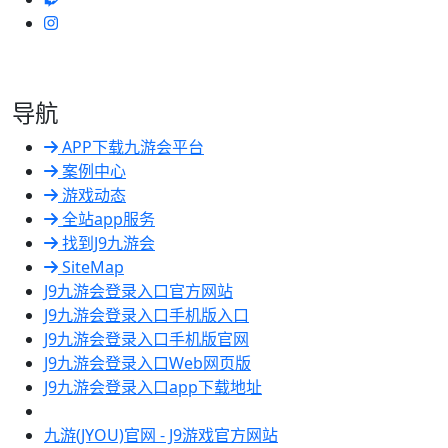
导航
APP下载九游会平台
案例中心
游戏动态
全站app服务
找到J9九游会
SiteMap
J9九游会登录入口官方网站
J9九游会登录入口手机版入口
J9九游会登录入口手机版官网
J9九游会登录入口Web网页版
J9九游会登录入口app下载地址
九游(JYOU)官网 - J9游戏官方网站