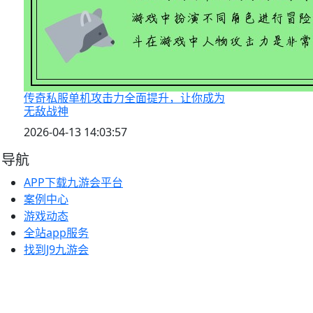
传奇私服单机攻击力全面提升，让你成为
无敌战神
2026-04-13 14:03:57
导航
APP下载九游会平台
案例中心
游戏动态
全站app服务
找到J9九游会