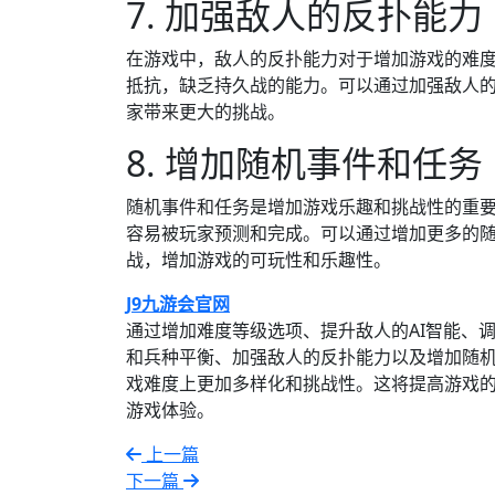
7. 加强敌人的反扑能力
在游戏中，敌人的反扑能力对于增加游戏的难
抵抗，缺乏持久战的能力。可以通过加强敌人
家带来更大的挑战。
8. 增加随机事件和任务
随机事件和任务是增加游戏乐趣和挑战性的重
容易被玩家预测和完成。可以通过增加更多的
战，增加游戏的可玩性和乐趣性。
J9九游会官网
通过增加难度等级选项、提升敌人的AI智能、
和兵种平衡、加强敌人的反扑能力以及增加随
戏难度上更加多样化和挑战性。这将提高游戏
游戏体验。
上一篇
下一篇