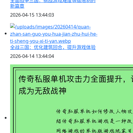
全面战争三国：挑战游戏难度等级限制的
新篇章
2026-04-15 13:44:03
全战三国：优化建筑回合，提升游戏体验
2026-04-14 13:44:04