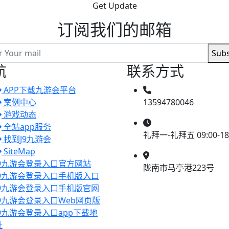
Get Update
订阅我们的邮箱
Subs
航
联系方式
APP下载九游会平台
案例中心
13594780046
游戏动态
全站app服务
礼拜一-礼拜五 09:00-18
找到J9九游会
SiteMap
J9九游会登录入口官方网站
陇南市马亭港223号
J9九游会登录入口手机版入口
J9九游会登录入口手机版官网
J9九游会登录入口Web网页版
J9九游会登录入口app下载地
址