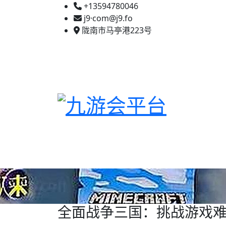
+13594780046
j9·com@j9.fo
陇南市马亭港223号
全面战争三国：挑战游戏