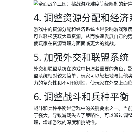
4. 调整资源分配和经济
游戏中的资源分配和经济系统也是影响游戏难
可以轻松获取大量资源，从而快速发展自己的
使玩家在资源管理方面面临更大的挑战。
5. 加强外交和联盟系统
外交和联盟系统在游戏中扮演着重要的角色，
盟系统相对较为简单，玩家可以轻松地与其他
力的复杂性和不可预测性，使玩家在外交上面
6. 调整战斗和兵种平衡
战斗和兵种平衡是游戏中的关键要素之一。当
于强大，导致游戏失去了策略性。可以通过调
理，增加游戏的深度和挑战性。