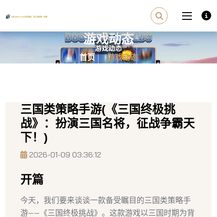
游戏动态
首页
游戏动态
三国类策略手游(《三国终极挑
战》：扮演三国名将，征战争霸天
下！)
2026-01-09 03:36:12
开篇
今天，我们要来谈谈一款备受瞩目的三国类策略手
游——《三国终极挑战》。这款游戏以三国时期为背