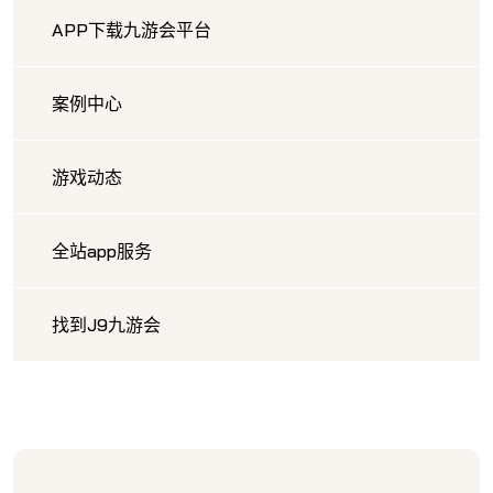
APP下载九游会平台
案例中心
游戏动态
全站app服务
找到J9九游会