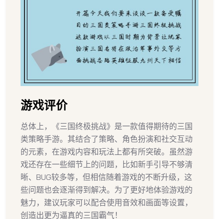
游戏评价
总体上，《三国终极挑战》是一款值得期待的三国
类策略手游。其结合了策略、角色扮演和社交互动
的元素，在游戏内容和玩法上都有所突破。虽然游
戏还存在一些细节上的问题，比如新手引导不够清
晰、BUG较多等，但相信随着游戏的不断升级，这
些问题也会逐渐得到解决。为了更好地体验游戏的
魅力，建议玩家可以配合使用音效和画面等设置，
创造出更为逼真的三国霸气！