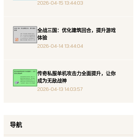
2026-04-15 13:44:03
全战三国：优化建筑回合，提升游戏
体验
2026-04-14 13:44:04
传奇私服单机攻击力全面提升，让你
成为无敌战神
2026-04-13 14:03:57
导航