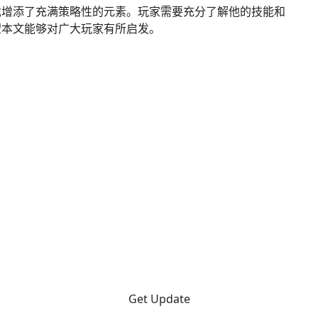
戏增添了充满策略性的元素。玩家需要充分了解他的技能和
望本文能够对广大玩家有所启发。
Get Update