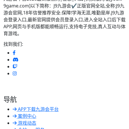
9game.com]以下简称：J9九游会✔正版官网全站,全称:J9九
游会官网,18年信誉推荐安全.保障!学海无涯,唯勤是岸.J9九游
会登录入口,最新官网提供会员登录入口,进入全站入口后下载
APP,网页与手机版都能顺畅运行,支持电子竞技,真人互动与体
育游戏。
找到我们:
导航
APP下载九游会平台
案例中心
游戏动态