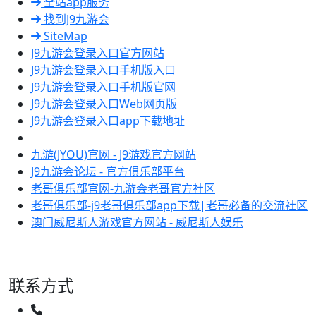
全站app服务
找到J9九游会
SiteMap
J9九游会登录入口官方网站
J9九游会登录入口手机版入口
J9九游会登录入口手机版官网
J9九游会登录入口Web网页版
J9九游会登录入口app下载地址
九游(JYOU)官网 - J9游戏官方网站
J9九游会论坛 - 官方俱乐部平台
老哥俱乐部官网-九游会老哥官方社区
老哥俱乐部-j9老哥俱乐部app下载|老哥必备的交流社区
澳门威尼斯人游戏官方网站 - 威尼斯人娱乐
联系方式