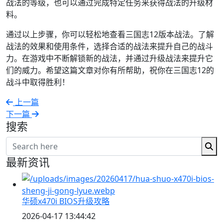
战法的等级，也可以通过完成特定任务来获得战法的升级材
料。
通过以上步骤，你可以轻松地查看三国志12版本战法。了解
战法的效果和使用条件，选择合适的战法来提升自己的战斗
力。在游戏中不断解锁新的战法，并通过升级战法来提升它
们的威力。希望这篇文章对你有所帮助，祝你在三国志12的
战斗中取得胜利！
上一篇
下一篇
搜索
最新资讯
华硕x470i BIOS升级攻略
2026-04-17 13:44:42