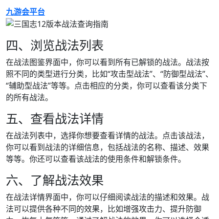
九游会平台
四、浏览战法列表
在战法图鉴界面中，你可以看到所有已解锁的战法。战法按
照不同的类型进行分类，比如“攻击型战法”、“防御型战法”、
“辅助型战法”等等。点击相应的分类，你可以查看该分类下
的所有战法。
五、查看战法详情
在战法列表中，选择你想要查看详情的战法。点击该战法，
你可以看到战法的详细信息，包括战法的名称、描述、效果
等等。你还可以查看该战法的使用条件和解锁条件。
六、了解战法效果
在战法详情界面中，你可以仔细阅读战法的描述和效果。战
法可以提供各种不同的效果，比如增强攻击力、提升防御