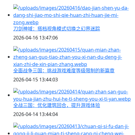
刀剑神域：搭档视角模式切换之幻界迷踪
2026-04-16 13:47:06
全面战争三国：挑战游戏难度等级限制的新篇章
2026-04-15 13:44:03
全战三国：优化建筑回合，提升游戏体验
2026-04-14 13:44:04