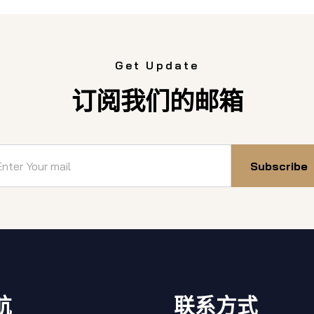
Get Update
订阅我们的邮箱
Subscribe
航
联系方式