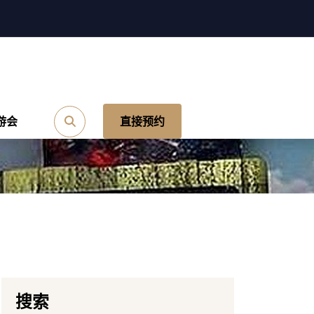
游会
直接预约
搜索