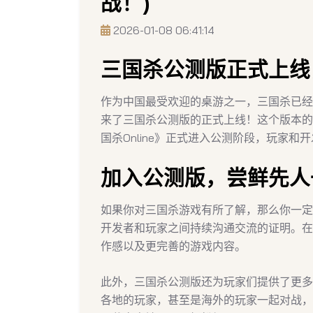
战！)
2026-01-08 06:41:14
三国杀公测版正式上线
作为中国最受欢迎的桌游之一，三国杀已经
来了三国杀公测版的正式上线！这个版本的
国杀Online》正式进入公测阶段，玩家
加入公测版，尝鲜先人
如果你对三国杀游戏有所了解，那么你一定
开发者和玩家之间持续沟通交流的证明。在
作感以及更完善的游戏内容。
此外，三国杀公测版还为玩家们提供了更多
各地的玩家，甚至是海外的玩家一起对战，