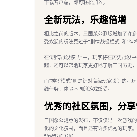
下载客户端，即可轻松加入。
全新玩法，乐趣倍增
相比之前的版本，三国杀公测版增加了许多
受欢迎的玩法莫过于“剧情战役模式”和“神
在“剧情战役模式”中，玩家将在历史战役
趣，还可以帮助玩家更好地了解三国历史，
而“神将模式”则是针对高级玩家设计的。
线任务，体验不同的游戏感受。
优秀的社区氛围，分享
三国杀公测版的发布，不仅仅是一次游戏的
化的文化氛围，而且还有许多优秀的玩家。
动游戏的发展。