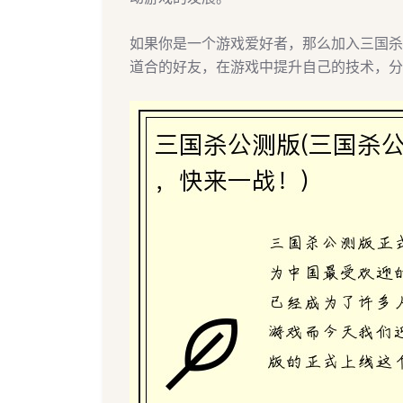
如果你是一个游戏爱好者，那么加入三国杀
道合的好友，在游戏中提升自己的技术，分