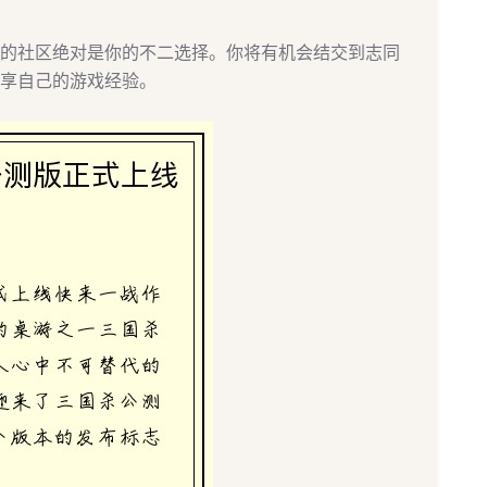
的社区绝对是你的不二选择。你将有机会结交到志同
享自己的游戏经验。