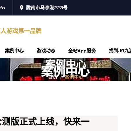
fo
陇南市马亭港223号
案例中心
游戏动态
全站app服务
找到J9九
案例中心
首页
案例中心
公测版正式上线，快来一