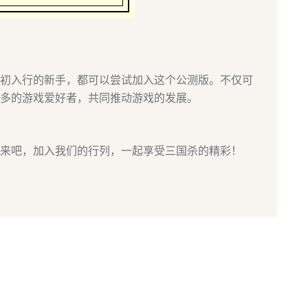
初入行的新手，都可以尝试加入这个公测版。不仅可
多的游戏爱好者，共同推动游戏的发展。
来吧，加入我们的行列，一起享受三国杀的精彩！