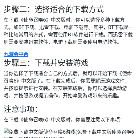
步骤二：选择适合的下载方式
在下载《使命召唤6》中文版时，你可以选择多种下载方
式，如BT下载、迅雷下载、电驴下载等。其中，BT下载是一
种比较常用的方式，需要使用BT软件进行下载。而迅雷下载
则需要安装迅雷软件，电驴下载则需要使用电驴软件。
九游会平台
步骤三：下载并安装游戏
当你选择了下载适合自己的方式后，就可以开始下载《使命
召唤6》中文版了。在下载完成后，你需要解压游戏文件，
并按照提示进行安装。在安装完成后，你可以选择启动游
戏，并按照游戏提示操作，开始享受游戏带来的乐趣。
注意事项：
在下载《使命召唤6》中文版时，你需要注意以下事项：