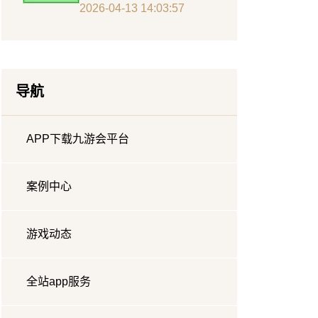
战神
2026-04-13 14:03:57
导航
APP下载九游会平台
案例中心
游戏动态
全站app服务