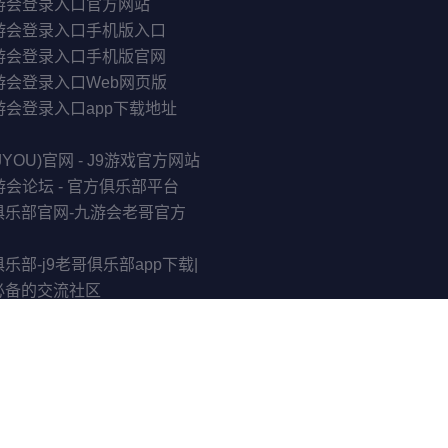
九游会登录入口官方网站
九游会登录入口手机版入口
九游会登录入口手机版官网
游会登录入口Web网页版
游会登录入口app下载地址
JYOU)官网 - J9游戏官方网站
游会论坛 - 官方俱乐部平台
俱乐部官网-九游会老哥官方
乐部-j9老哥俱乐部app下载|
必备的交流社区
尼斯人游戏官方网站 - 威尼
娱乐