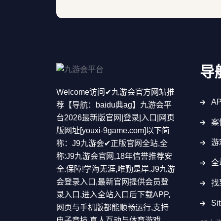
导
Welcome访问✔九游会官方网站推
A
荐【导航：baidu典ag】九游会平
台2026最新版官网|登录|入口|网页
案
版网址[youxi-9game.com]以下简
游
称：J9九游会✔正版官网全站,全
称:J9九游会官网,18年信誉推荐安
全
全.保障!学海无涯,唯勤是岸.J9九游
会登录入口,最新官网提供会员登
找
录入口,进入全站入口后下载APP,
Si
网页与手机版都能顺畅运行,支持
电子竞技,真人互动与体育游戏。