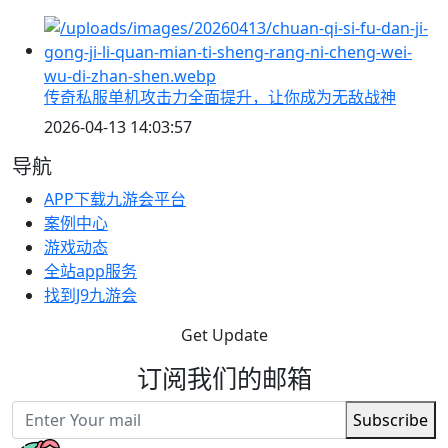
传奇私服单机攻击力全面提升，让你成为无敌战神
2026-04-13 14:03:57
导航
APP下载九游会平台
案例中心
游戏动态
全站app服务
找到J9九游会
Get Update
订阅我们的邮箱
Subscribe