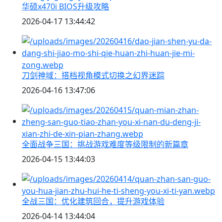
华硕x470i BIOS升级攻略
2026-04-17 13:44:42
刀剑神域：搭档视角模式切换之幻界迷踪
2026-04-16 13:47:06
全面战争三国：挑战游戏难度等级限制的新篇章
2026-04-15 13:44:03
全战三国：优化建筑回合，提升游戏体验
2026-04-14 13:44:04