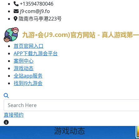
+13594780046
j9·com@j9.fo
陇南市马亭港223号
首页官网入口
APP下载九游会平台
案例中心
游戏动态
全站app服务
找到J9九游会
直接预约
游戏动态