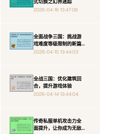
式切换之幻界迷踪
2026-04-16 13:47:06
全面战争三国：挑战游
戏难度等级限制的新篇
章
2026-04-15 13:44:03
全战三国：优化建筑回
合，提升游戏体验
2026-04-14 13:44:04
传奇私服单机攻击力全
面提升，让你成为无敌