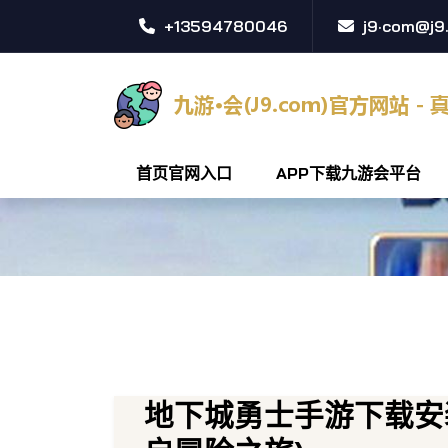
+13594780046
j9·com@j9.
首页官网入口
APP下载九游会平台
地下城勇士手游下载安