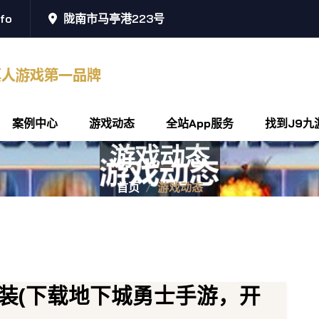
fo
陇南市马亭港223号
案例中心
游戏动态
全站app服务
找到J9九
游戏动态
首页
游戏动态
装(下载地下城勇士手游，开