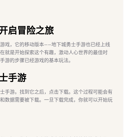
开启冒险之旅
游戏，它的移动版本——地下城勇士手游也已经上线
在就是开始探索这个有趣，激动人心世界的最佳时
手游的步骤已经游戏的基本玩法。
士手游
士手游。找到它之后，点击下载。这个过程可能会有
和数据需要被下载。一旦下载完成，你就可以开始玩