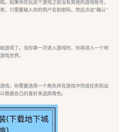
程。如果你在玩这个游戏之前没有其他的游戏账号，
单，只需要输入你的用户名和密码，然后点击“确认”
始游戏了。当你第一次进入游戏时，你将进入一个地
游戏世界。
游戏，你需要选择一个角色并在游戏中完成任务和战
以根据自己的喜好来选择角色。