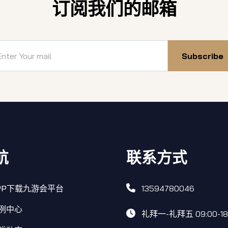
订阅我们的邮箱
Subscribe
航
联系方式
PP下载九游会平台
13594780046
例中心
礼拜一-礼拜五 09:00-18