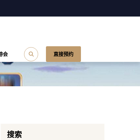
游会
直接预约
搜索