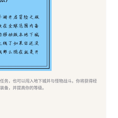
任务，也可以闯入地下城并与怪物战斗。你将获得经
装备，并提高你的等级。